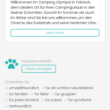
Willkommen im Camping Olympia in Toblach,
dem idealen Ort für Ihren Campingurlaub in den
Sextner Dolomiten. Sowohl im Sommer als auch
im Winter sind Sie bei uns willkommen, um den
Charme des Pustertals und seine herrlichen Orte
neu zu entdecken. Profitieren Sie von den
Mehr lesen
zahlreichen Vorteilen und Serviceleistungen, die
unser Campingplatz seinen Gästen bietet. Das
Highlight ist der
neue, komplett renovierte
Wellnessbereich
, der im Dezember 2025
fertiggestellt wurde und Folgendes umfasst: eine
finnische Sauna, ein Dampfbad, eine Infrarotsauna,
Haustiere erlaubt
ein großes Hallenbad (32&Grad; Warmwasser), ein
Details anzeigen
Kinderbecken (33&Grad; Warmwasser), mehrere
Realx-Zonen. Das Restaurant und das Chalet
bieten Ihnen köstliche lokale Gerichte, die Ihnen
Empfohlen für
einen guten Einblick in die lokale Gastronomie
umweltfreundlich
für ein echtes naturerlebnis
geben. Entscheiden Sie sich für angenehme
für familien
für fkkler
für gruppen
Urlaubsmomente inmitten der unberührten Natur
für jeden komfort
für paare
für sportliche
Südtirols, der Campingplatz im Hochpustertal è
der Bezugspunkt für diejenigen, die ihren Urlaub
tierfreundlich