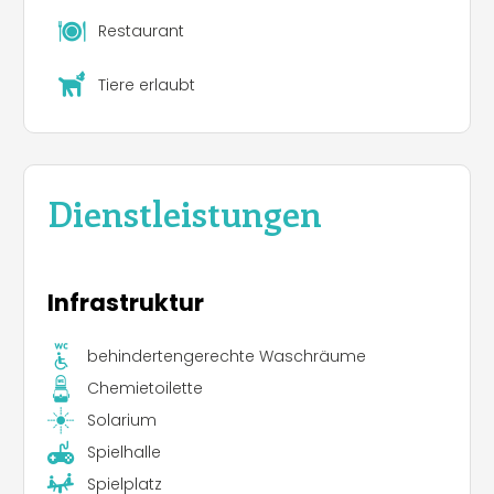
wurden. Zum Geschirrspülen können Sie das
Restaurant
Waschbecken im Hauptgebäude benutzen. In
unserem Waschsalon finden Sie
Tiere erlaubt
Waschmaschinen und Trockner, die Sie jederzeit
benutzen können (Münzen erhalten Sie an der
Rezeption).
Dienstleistungen
Infrastruktur
behindertengerechte Waschräume
Chemietoilette
Solarium
Spielhalle
Spielplatz