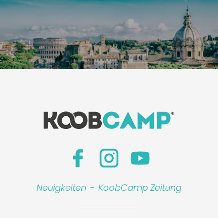
Neuigkeiten
-
KoobCamp Zeitung