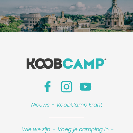
Nieuws
-
KoobCamp krant
Wie we zijn
-
Voeg je camping in
-