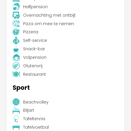
Halfpension
Overnachting met ontbijt
Pizza om mee te nemen
Pizzeria
Self-service
Snack-bar
Volpension
Glutenvrij
Restaurant
Sport
Beachvolley
Biljart
Tafeltennis
Tafelvoetbal