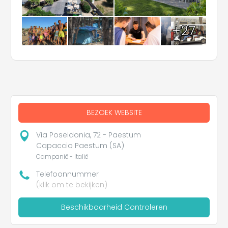
+27
BEZOEK WEBSITE
Via Poseidonia, 72 - Paestum
Capaccio Paestum (SA)
Campanië - Italië
Telefoonnummer
(klik om te bekijken)
Beschikbaarheid Controleren