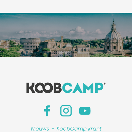
Nieuws
-
KoobCamp krant