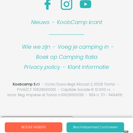
Nieuws
-
KoobCamp krant
Wie we zijn
-
Voeg je camping in
-
Boek op Camping Italia
Privacy policy
-
Klant informatie
Koobcamp S.r.l
Corso Duca degli Abruzzi 2, 10128 Torino
P.IVA/C.F. 10628300013
Capitale Sociale € 10.000 i.v.
Iscriz. Reg. Imprese di Torino n.10628300013
REA n. TO - 1149456
Your Privacy Choices
BEZOEK WEBSITE
Beschikbaarheid Controleren
Notice at collection