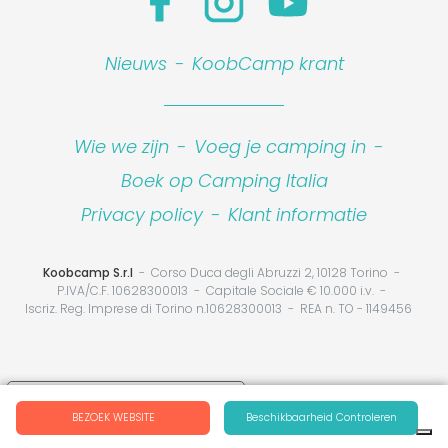
Nieuws
-
KoobCamp krant
Wie we zijn
-
Voeg je camping in
-
Boek op Camping Italia
Privacy policy
-
Klant informatie
Koobcamp S.r.l
Corso Duca degli Abruzzi 2, 10128 Torino
P.IVA/C.F. 10628300013
Capitale Sociale € 10.000 i.v.
Iscriz. Reg. Imprese di Torino n.10628300013
REA n. TO - 1149456
Your Privacy Choices
BEZOEK WEBSITE
Beschikbaarheid Controleren
Notice at collection