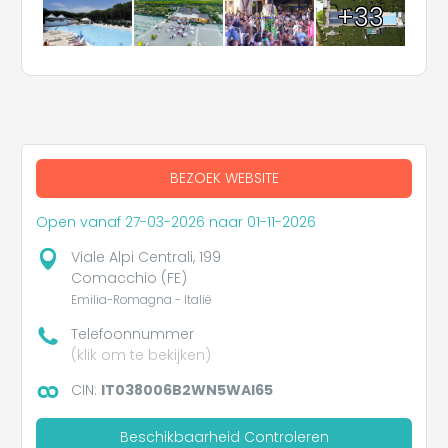
+33
BEZOEK WEBSITE
Open vanaf 27-03-2026 naar 01-11-2026
Viale Alpi Centrali, 199
Comacchio (FE)
Emilia-Romagna - Italië
Telefoonnummer
(klik om te bekijken)
CIN:
IT038006B2WN5WAI65
Beschikbaarheid Controleren