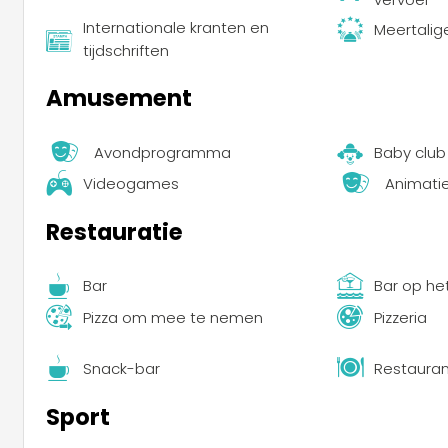
Internationale kranten en
Meertali
tijdschriften
Amusement
Avondprogramma
Baby club
Videogames
Animati
Restauratie
Bar
Bar op he
Pizza om mee te nemen
Pizzeria
Snack-bar
Restauran
Sport