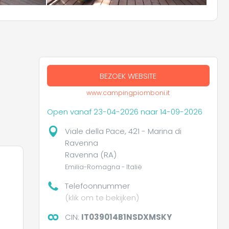
BEZOEK WEBSITE
www.campingpiomboni.it
Open vanaf 23-04-2026 naar 14-09-2026
Viale della Pace, 421 - Marina di
Ravenna
Ravenna (RA)
Emilia-Romagna - Italië
Telefoonnummer
(klik om te bekijken)
CIN:
IT039014B1NSDXMSKY