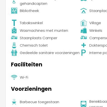
gehandicapten
Bibliotheek
Staanpla
Tabakswinkel
Village
Wasmachines met munten
Winkels
Staanplaats Camper
Camperse
Chemisch toilet
Doktersp
Gedeelde sanitaire voorzieningen
Interne p
Faciliteiten
Wi-Fi
Voorzieningen
Bereikbaa
Barbecue toegestaan
vervoer