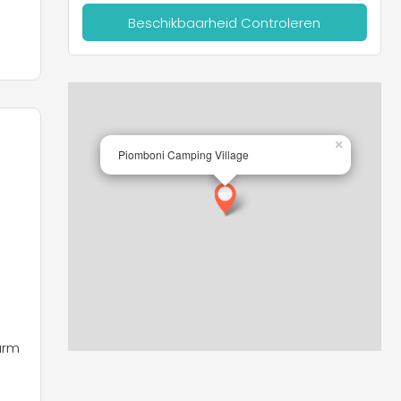
Beschikbaarheid Controleren
×
Piomboni Camping Village
arm