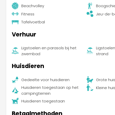
Beachvolley
Boogschi
Fitness
Jeu-de-b
Tafelvoetbal
Verhuur
Ligstoelen en parasols bij het
Ligstoele
zwembad
strand
Huisdieren
Gedeelte voor huisdieren
Grote hui
Huisdieren toegestaan op het
Kleine hu
campingterrein
Huisdieren toegestaan
Betaalmethoden