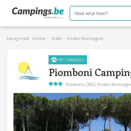
terug naar:
Home
-
Italië
-
Emilia-Romagna
PET FRIENDLY
Piomboni Camping
Ravenna (RA), Emilia-Romagn