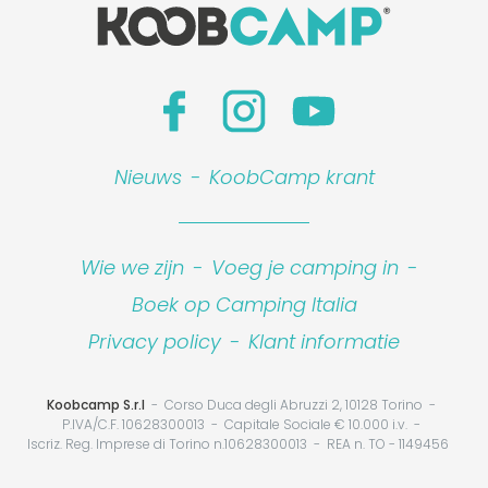
Nieuws
-
KoobCamp krant
Wie we zijn
-
Voeg je camping in
-
Boek op Camping Italia
Privacy policy
-
Klant informatie
Koobcamp S.r.l
Corso Duca degli Abruzzi 2, 10128 Torino
P.IVA/C.F. 10628300013
Capitale Sociale € 10.000 i.v.
Iscriz. Reg. Imprese di Torino n.10628300013
REA n. TO - 1149456