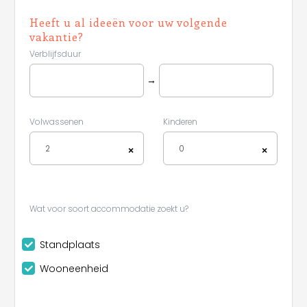
Heeft u al ideeën voor uw volgende
vakantie?
Verblijfsduur
→
Volwassenen
Kinderen
2
0
×
×
Wat voor soort accommodatie zoekt u?
Standplaats
Wooneenheid