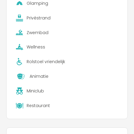
Strand
voorzien en voorzien van alle comfort:
Glamping
chiringuito, parasols, ligbedden, waterfietsen,
kano's en een beachvolleybalveld -
Privéstrand
Wasmachines - Privébadkamers, openbare
badkamers en accommodaties voor gasten met
een handicap - Diensten voor
kampeerders
Zwembad
Wellness
Rolstoel vriendelijk
Animatie
Miniclub
Restaurant