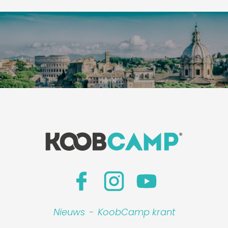
Nieuws
-
KoobCamp krant