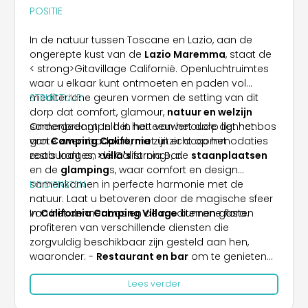
POSITIE
In de natuur tussen Toscane en Lazio, aan de
ongerepte kust van de
Lazio Maremma
, staat de
< strong>Gitavillage Californië. Openluchtruimtes
waar u elkaar kunt ontmoeten en paden vol
mediterrane geuren vormen de setting van dit
STRUCTUUR
dorp dat comfort, glamour,
natuur en welzijn
samenbrengt. In het hart van het dorp ligt het
Ondergedompeld in het eeuwenoude dennenbos
grote zwembadpark, met uitzicht op het
van
Camping California
zijn er accommodaties
restaurant en de California Bar.
zoals lodges,
>villa's
strong>, de
staanplaatsen
en de
glamping
s, waar comfort en design
samenkomen in perfecte harmonie met de
DE DIENSTEN
natuur. Laat u betoveren door de magische sfeer
van het dennenbos en de mediterrane flora.
In
California Camping Village
kunnen gasten
profiteren van verschillende diensten die
zorgvuldig beschikbaar zijn gesteld aan hen,
waaronder: -
Restaurant en bar
om te genieten
van mediterrane specialiteiten, afhaalservice ook
Lees verder
beschikbaar -
Markt
en kleine kiosk. De
winkelmarkt biedt een ruime keuze aan