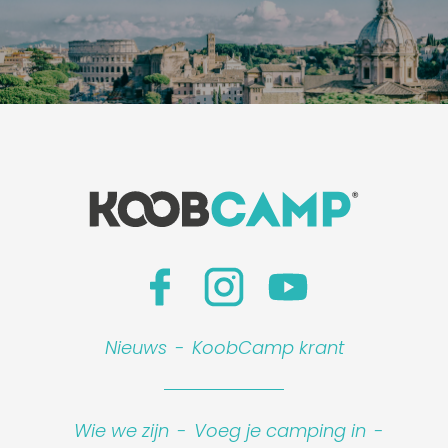
Nieuws
-
KoobCamp krant
Leaflet
Wie we zijn
-
Voeg je camping in
-