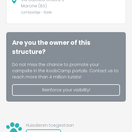
Marone (BS)
Lombardije - Italië
Are you the owner of this
structure?
Do not miss the chance to promote your
campsite in the KoobCamp portals. Contact us to
reach more than 4 million turists!
Reinforce your visibility!
Huisdieren toegestaan