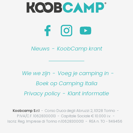
Nieuws
-
KoobCamp krant
Wie we zijn
-
Voeg je camping in
-
Boek op Camping Italia
Privacy policy
-
Klant informatie
Koobcamp S.r.l
Corso Duca degli Abruzzi 2, 10128 Torino
P.IVA/C.F. 10628300013
Capitale Sociale € 10.000 i.v.
Iscriz. Reg. Imprese di Torino n.10628300013
REA n. TO - 1149456