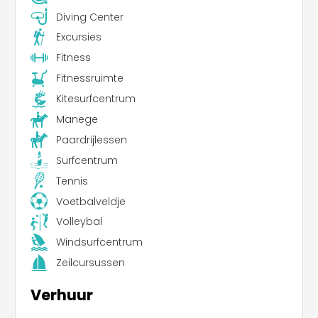
Diving Center
Excursies
Fitness
Fitnessruimte
Kitesurfcentrum
Manege
Paardrijlessen
Surfcentrum
Tennis
Voetbalveldje
Volleybal
Windsurfcentrum
Zeilcursussen
Verhuur