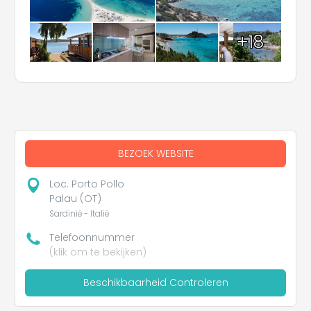
+18
BEZOEK WEBSITE
Loc. Porto Pollo
Palau (OT)
Sardinië - Italië
Telefoonnummer
(klik om te bekijken)
Beschikbaarheid Controleren