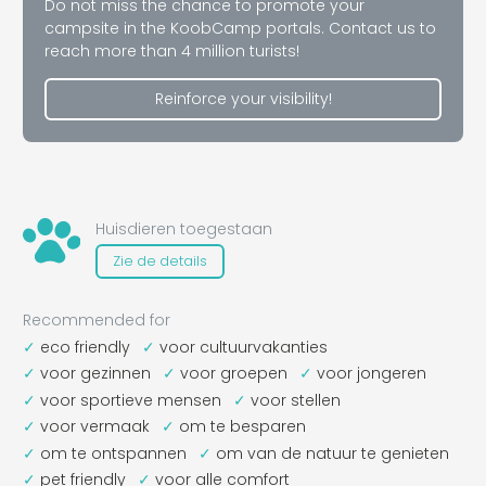
Do not miss the chance to promote your
campsite in the KoobCamp portals. Contact us to
reach more than 4 million turists!
Reinforce your visibility!
Huisdieren toegestaan
Zie de details
Recommended for
eco friendly
voor cultuurvakanties
voor gezinnen
voor groepen
voor jongeren
voor sportieve mensen
voor stellen
voor vermaak
om te besparen
om te ontspannen
om van de natuur te genieten
pet friendly
voor alle comfort