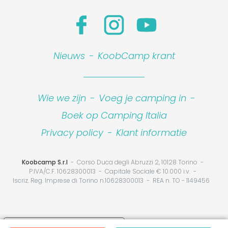
Nieuws
-
KoobCamp krant
Wie we zijn
-
Voeg je camping in
-
Boek op Camping Italia
Privacy policy
-
Klant informatie
Koobcamp S.r.l
Corso Duca degli Abruzzi 2, 10128 Torino
P.IVA/C.F. 10628300013
Capitale Sociale € 10.000 i.v.
Iscriz. Reg. Imprese di Torino n.10628300013
REA n. TO - 1149456
Your Privacy Choices