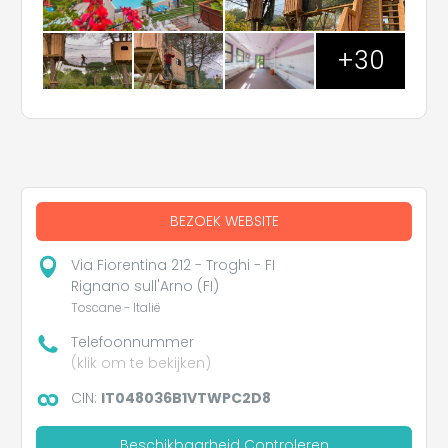
+30
BEZOEK WEBSITE
Via Fiorentina 212 - Troghi - FI
Rignano sull'Arno (FI)
Toscane - Italië
Telefoonnummer
(klik om te bekijken)
CIN:
IT048036B1VTWPC2D8
Beschikbaarheid Controleren