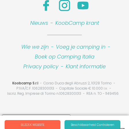
Nieuws
-
KoobCamp krant
Wie we zijn
-
Voeg je camping in
-
Boek op Camping Italia
Privacy policy
-
Klant informatie
Koobcamp S.r.l
Corso Duca degli Abruzzi 2, 10128 Torino
P.IVA/C.F. 10628300013
Capitale Sociale € 10.000 i.v.
Iscriz. Reg. Imprese di Torino n.10628300013
REA n. TO - 1149456
Your Privacy Choices
BEZOEK WEBSITE
Beschikbaarheid Controleren
Notice at collection