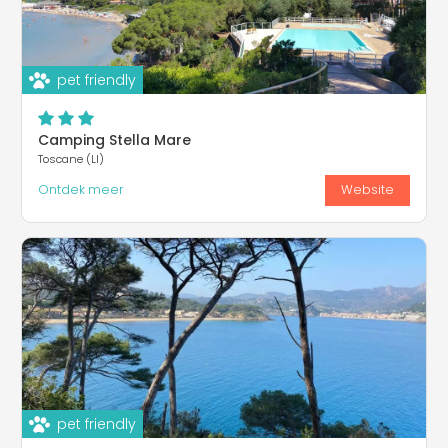
pet friendly
Camping Stella Mare
Toscane (LI)
Ontdek meer
Website
pet friendly