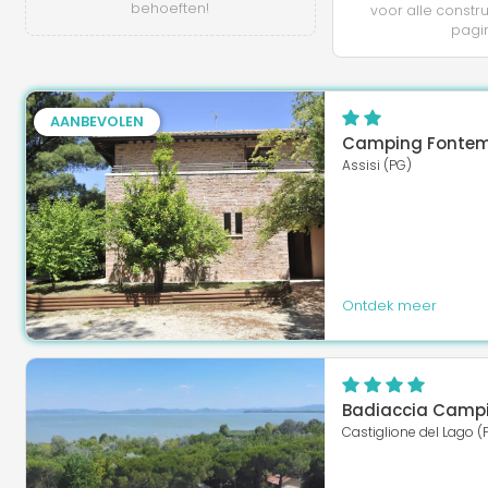
behoeften!
voor alle constr
pagi
AANBEVOLEN
Camping Fonte
Assisi (PG)
Ontdek meer
Badiaccia Campi
Castiglione del Lago (