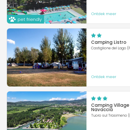
Ontdek meer
pet friendly
Camping Listro
Castiglione del Lago (
Ontdek meer
Camping Village
Navaccia
Tuoro sul Trasimeno (