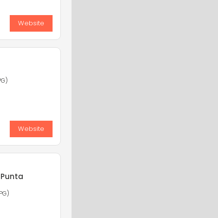
Website
PG)
Website
 Punta
PG)