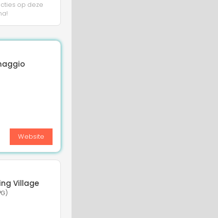
ucties op deze
na!
maggio
Website
ng Village
PG)