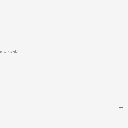
e u zoekt.
Leaflet
e u zoekt.