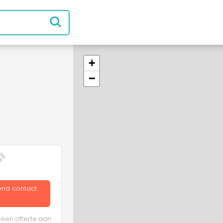
+
−
vend contact
 een offerte aan