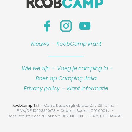
Nieuws
-
KoobCamp krant
Wie we zijn
-
Voeg je camping in
-
Boek op Camping Italia
Privacy policy
-
Klant informatie
Koobcamp S.r.l
Corso Duca degli Abruzzi 2, 10128 Torino
P.IVA/C.F. 10628300013
Capitale Sociale € 10.000 i.v.
Iscriz. Reg. Imprese di Torino n.10628300013
REA n. TO - 1149456