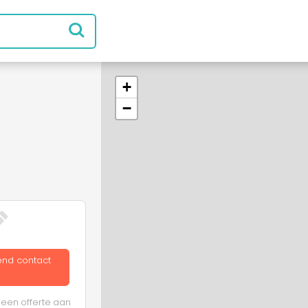
+
−
vend contact
 een offerte aan