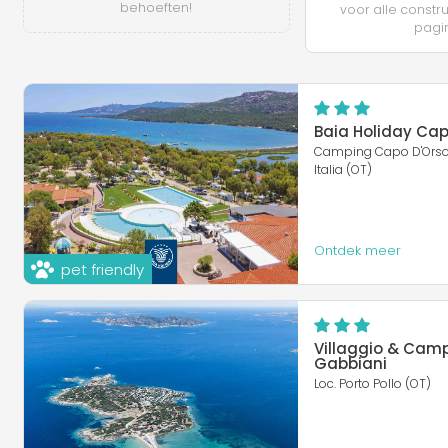
behoeften!
voor alle constr
pagi
Baia Holiday Cap
Camping Capo D'Orso, 
Italia (OT)
Ontdek meer
pet friendly
Villaggio & Camp
Gabbiani
Loc. Porto Pollo (OT)