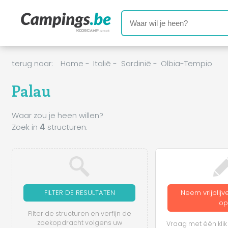
terug naar:
Home
-
Italië
-
Sardinië
-
Olbia-Tempio
Palau
Waar zou je heen willen?
Zoek in
4
structuren.
FILTER DE RESULTATEN
Neem vrijblij
op
Filter de structuren en verfijn de
zoekopdracht volgens uw
Vraag met één klik