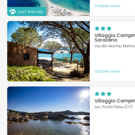
Ontdek meer
pet friendly
Villaggio Campi
Saraceno
Via del Vecchio Marino
Ontdek meer
Villaggio Campi
Loc. Punta Palau (OT)