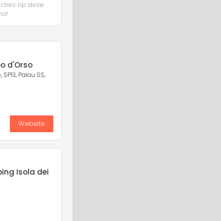
ucties op deze
na!
o d'Orso
SP13, Palau SS,
Website
ing Isola dei