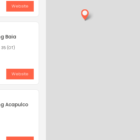
Website
ng Baia
 35 (OT)
Website
ng Acapulco