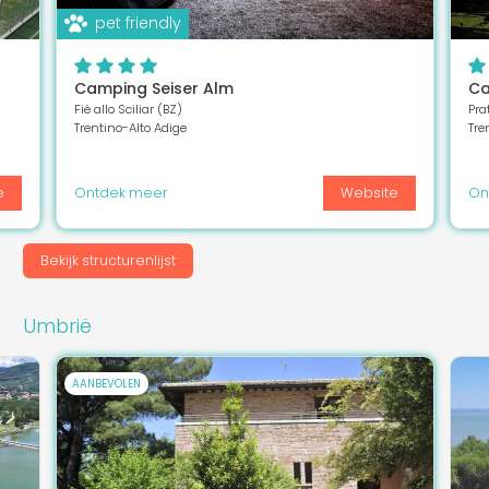
pet friendly
Camping Seiser Alm
Ca
Fiè allo Sciliar (BZ)
Pra
Trentino-Alto Adige
Tre
e
Ontdek meer
Website
On
Bekijk structurenlijst
Umbrië
AANBEVOLEN