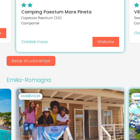
Camping Paestum Mare Pineta
Vi
Capaccio Paestum (SA)
Ses
Campanië
Ca
e
On
Ontdek meer
Website
Bekijk structurenlijst
Emilia-Romagna
AANBEVOLEN
AAN