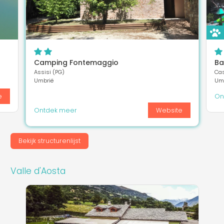
Camping Fontemaggio
Ba
Assisi (PG)
Cas
Umbrië
Um
e
On
Ontdek meer
Website
Bekijk structurenlijst
Valle d'Aosta