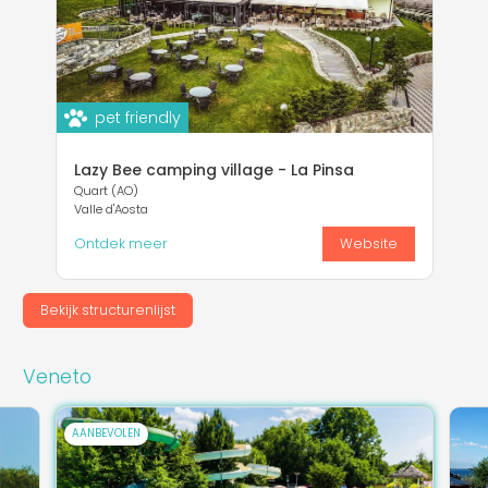
pet friendly
Lazy Bee camping village - La Pinsa
Quart (AO)
Valle d'Aosta
Ontdek meer
Website
Bekijk structurenlijst
Veneto
AANBEVOLEN