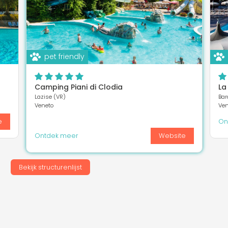
pet friendly
Camping Piani di Clodia
La
Lazise (VR)
Bar
Veneto
Ven
e
On
Ontdek meer
Website
Bekijk structurenlijst