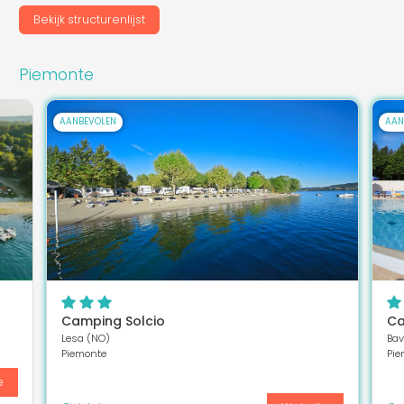
Bekijk structurenlijst
Piemonte
AANBEVOLEN
AAN
Camping Solcio
Ca
Lesa (NO)
Bav
Piemonte
Pie
e