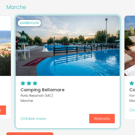
Marche
AANBEVOLEN
Camping Bellamare
Ca
Porto Recanati (MC)
Fan
Marche
Ma
e
On
Ontdek meer
Website