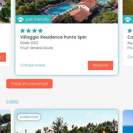
pet friendly
Villaggio Residence Punta Spin
Ca
Grado (GO)
Aqu
Friuli-Venezia Giulia
Fri
e
On
Ontdek meer
Website
Bekijk structurenlijst
Lazio
AANBEVOLEN