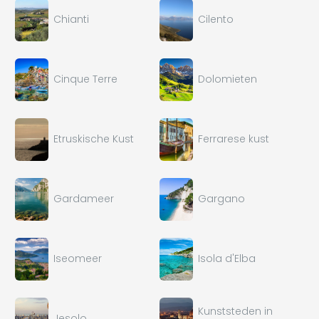
Chianti
Cilento
Cinque Terre
Dolomieten
Etruskische Kust
Ferrarese kust
Gardameer
Gargano
Iseomeer
Isola d'Elba
Kunststeden in
Jesolo