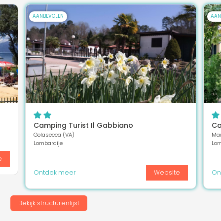
AANBEVOLEN
AAN
Camping Turist Il Gabbiano
Ca
Golasecca (VA)
Man
Lombardije
Lom
e
Ontdek meer
Website
On
Bekijk structurenlijst