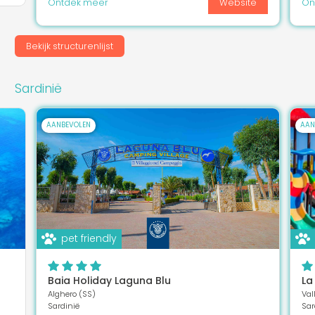
Ontdek meer
Website
On
Bekijk structurenlijst
Sardinië
AANBEVOLEN
AAN
pet friendly
Baia Holiday Laguna Blu
La
Alghero (SS)
Val
Sardinië
Sar