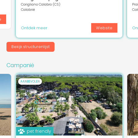
Corigliano Calabro (CS)
Pra
Calabrië
Cal
e
Ontdek meer
Website
On
Bekijk structurenlijst
Campanië
AANBEVOLEN
pet friendly