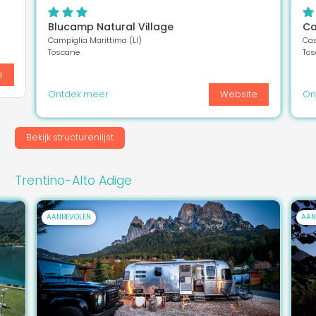
Blucamp Natural Village
Ca
Campiglia Marittima (LI)
Cas
Toscane
To
e
Ontdek meer
Website
On
Bekijk structurenlijst
Trentino-Alto Adige
AANBEVOLEN
AAN