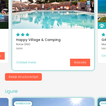
Happy Village & Camping
Gi
Rome (RM)
Mon
Lazio
Laz
e
On
Ontdek meer
Website
Bekijk structurenlijst
Ligurië
AANBEVOLEN
AAN