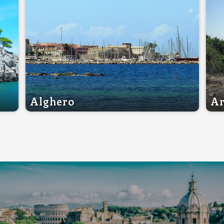
Alghero
A